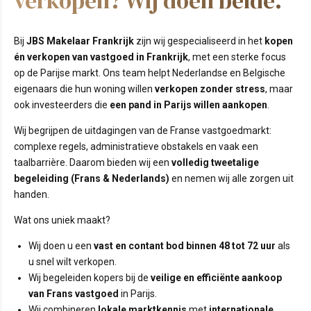
verkopen? Wij doen beide.
Bij
JBS Makelaar Frankrijk
zijn wij gespecialiseerd in het
kopen
én verkopen van vastgoed in Frankrijk
, met een sterke focus
op de Parijse markt. Ons team helpt Nederlandse en Belgische
eigenaars die hun woning willen
verkopen zonder stress
, maar
ook investeerders die
een pand in Parijs willen aankopen
.
Wij begrijpen de uitdagingen van de Franse vastgoedmarkt:
complexe regels, administratieve obstakels en vaak een
taalbarrière. Daarom bieden wij een
volledig tweetalige
begeleiding (Frans & Nederlands)
en nemen wij alle zorgen uit
handen.
Wat ons uniek maakt?
Wij doen u een
vast en contant bod binnen 48 tot 72 uur
als
u snel wilt verkopen.
Wij begeleiden kopers bij de
veilige en efficiënte aankoop
van Frans vastgoed
in Parijs.
Wij combineren
lokale marktkennis
met
internationale